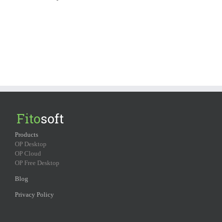
Products
OP Desktop
OP Cloud
OP Free Desktop
Blog
Privacy Policy