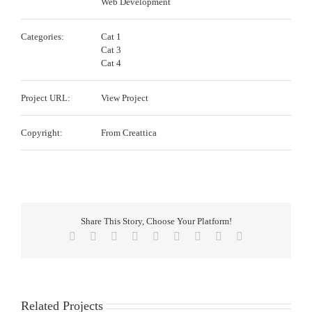
Web Development
Categories:
Cat 1
Cat 3
Cat 4
Project URL:
View Project
Copyright:
From Creattica
Share This Story, Choose Your Platform!
Facebook
Twitter
Reddit
LinkedIn
WhatsApp
Tumblr
Pinterest
Vk
Email
Related Projects