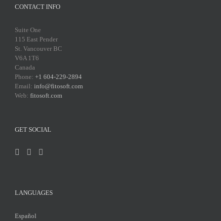
CONTACT INFO
Suite One
115 East Pender
St. Vancouver BC
V6A 1T6
Canada
Phone:
+1 604-229-2894
Email:
info@fitosoft.com
Web:
fitosoft.com
GET SOCIAL
LANGUAGES
Español