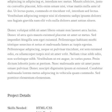
adipiscing in adipiscing et, interdum nec metus. Mauris ultricies, justo
eu convallis placerat, felis enim ornare nisi, vitae mattis nulla ante id
dui. Ut lectus purus, commodo et tincidunt vel, interdum sed lectus.
Vestibulum adipiscing tempor nisi id elementu sadips ipsums dolores
uns fugiats gravida nam elit vols nulla dolores amet untras sitsers.
Donec volutpat nibh sit amet libero ornare non laoreet arcu luctus.
Donec id arcu quis mauris euismod placerat sit amet ut metus. Sed
imperdiet fringilla sem eget euismod. Pellentesque habitant morbi
tristique senectus et netus et malesuada fames ac turpis egestas.
Pellentesque adipiscing, neque ut pulvinar tincidunt, est sem euismod
odio, eu ullamcorper turpis nisl sit amet velit. Nullam vitae nibh odio,
non scelerisque nibh. Vestibulum ut est augue, in varius purus. Proin
dictum lobortis justo at pretium. Nunc malesuada ante sit amet purus
ornare pulvinar. Donec suscipit dignissim ipsum at euismod. Curabitur
malesuada lorems metus adipiscing in vehicula quam commodo. Sed
porttitor elementum elementum.
Project Details
Skills Needed:
HTML/CSS