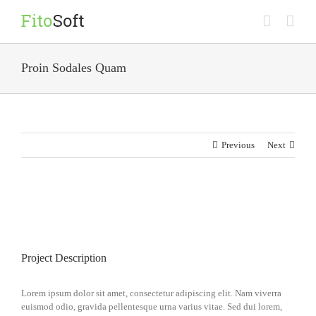
Skip
to
content
Proin Sodales Quam
Previous
Next
View
Larger
Image
Project Description
Lorem ipsum dolor sit amet, consectetur adipiscing elit. Nam viverra
euismod odio, gravida pellentesque urna varius vitae. Sed dui lorem,